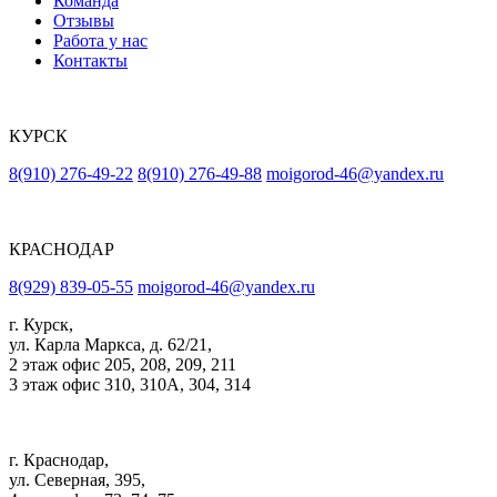
Команда
Отзывы
Работа у нас
Контакты
КУРСК
8(910) 276-49-22
8(910) 276-49-88
moigorod-46@yandex.ru
КРАСНОДАР
8(929) 839-05-55
moigorod-46@yandex.ru
г. Курск,
ул. Карла Маркса, д. 62/21,
2 этаж офис 205, 208, 209, 211
3 этаж офис 310, 310А, 304, 314
г. Краснодар,
ул. Северная, 395,