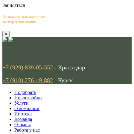
Записаться
Позвоните или напишите
эксперту компании
×
+7 (929) 839-05-552
- Краснодар
+7 (910) 276-49-882
- Курск
Подобрать
Новостройки
Услуги
О компании
Ипотека
Команда
Отзывы
Работа у нас