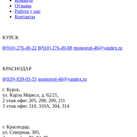
Команда
Отзывы
Работа у нас
Контакты
КУРСК
8(910) 276-49-22
8(910) 276-49-88
moigorod-46@yandex.ru
КРАСНОДАР
8(929) 839-05-55
moigorod-46@yandex.ru
г. Курск,
ул. Карла Маркса, д. 62/21,
2 этаж офис 205, 208, 209, 211
3 этаж офис 310, 310А, 304, 314
г. Краснодар,
ул. Северная, 395,